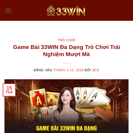
Bỏ
qua
nội
dung
TRÒ CHƠI
Game Bài 33WIN Đa Dạng Trò Chơi Trải
Nghiệm Mượt Mà
ĐĂNG VÀO
THÁNG 4 15, 2026
BỞI
SEO
15
Th4