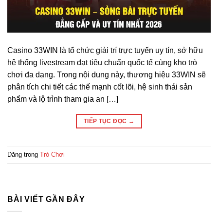
Casino 33WIN là tổ chức giải trí trực tuyến uy tín, sở hữu
hệ thống livestream đạt tiêu chuẩn quốc tế cùng kho trò
chơi đa dạng. Trong nội dung này, thương hiệu 33WIN sẽ
phân tích chi tiết các thế mạnh cốt lõi, hệ sinh thái sản
phẩm và lộ trình tham gia an […]
TIẾP TỤC ĐỌC
→
Đăng trong
Trò Chơi
BÀI VIẾT GẦN ĐÂY