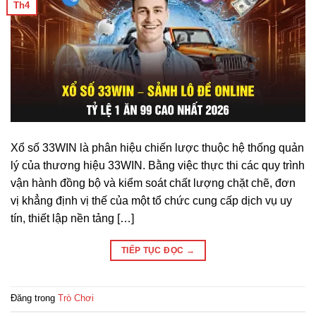
Th4
Xổ số 33WIN là phân hiệu chiến lược thuộc hệ thống quản
lý của thương hiệu 33WIN. Bằng việc thực thi các quy trình
vận hành đồng bộ và kiểm soát chất lượng chặt chẽ, đơn
vị khẳng định vị thế của một tổ chức cung cấp dịch vụ uy
tín, thiết lập nền tảng […]
TIẾP TỤC ĐỌC
→
Đăng trong
Trò Chơi