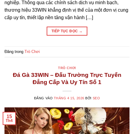
nghiệp. Thông qua các chính sách dịch vụ minh bạch,
thương hiệu 33WIN khẳng định vị thế của một đơn vị cung
cấp uy tín, thiết lập nền tảng vận hành […]
TIẾP TỤC ĐỌC
→
Đăng trong
Trò Chơi
TRÒ CHƠI
Đá Gà 33WIN – Đấu Trường Trực Tuyến
Đẳng Cấp Và Uy Tín Số 1
ĐĂNG VÀO
THÁNG 4 15, 2026
BỞI
SEO
15
Th4