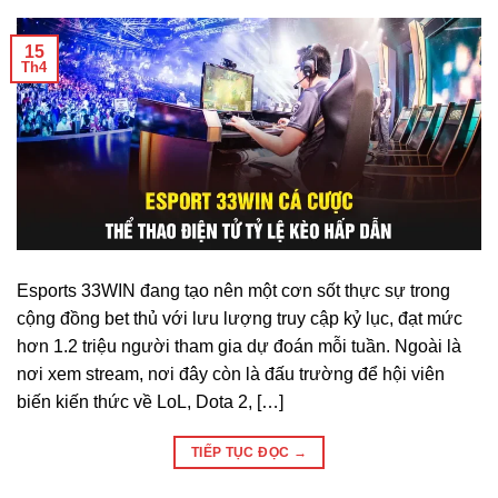
15
Th4
Esports 33WIN đang tạo nên một cơn sốt thực sự trong
cộng đồng bet thủ với lưu lượng truy cập kỷ lục, đạt mức
hơn 1.2 triệu người tham gia dự đoán mỗi tuần. Ngoài là
nơi xem stream, nơi đây còn là đấu trường để hội viên
biến kiến thức về LoL, Dota 2, […]
TIẾP TỤC ĐỌC
→