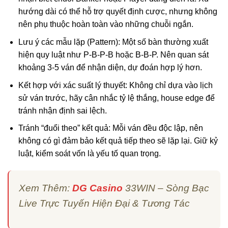
hướng dài có thể hỗ trợ quyết định cược, nhưng không
nên phụ thuộc hoàn toàn vào những chuỗi ngắn.
Lưu ý các mẫu lặp (Pattern): Một số bàn thường xuất
hiện quy luật như P-B-P-B hoặc B-B-P. Nên quan sát
khoảng 3-5 ván để nhận diện, dự đoán hợp lý hơn.
Kết hợp với xác suất lý thuyết: Không chỉ dựa vào lịch
sử ván trước, hãy cân nhắc tỷ lệ thắng, house edge để
tránh nhận định sai lệch.
Tránh “đuổi theo” kết quả: Mỗi ván đều độc lập, nên
không có gì đảm bảo kết quả tiếp theo sẽ lặp lại. Giữ kỷ
luật, kiểm soát vốn là yếu tố quan trọng.
Xem Thêm:
DG Casino
33WIN – Sòng Bạc
Live Trực Tuyến Hiện Đại & Tương Tác