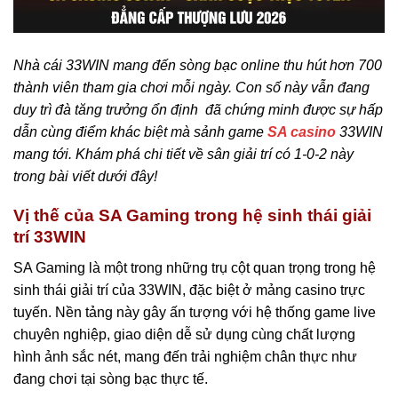
Nhà cái 33WIN mang đến sòng bạc online thu hút hơn 700
thành viên tham gia chơi mỗi ngày. Con số này vẫn đang
duy trì đà tăng trưởng ổn định đã chứng minh được sự hấp
dẫn cùng điểm khác biệt mà sảnh game
SA casino
33WIN
mang tới. Khám phá chi tiết về sân giải trí có 1-0-2 này
trong bài viết dưới đây!
Vị thế của SA Gaming trong hệ sinh thái giải
trí 33WIN
SA Gaming là một trong những trụ cột quan trọng trong hệ
sinh thái giải trí của 33WIN, đặc biệt ở mảng casino trực
tuyến. Nền tảng này gây ấn tượng với hệ thống game live
chuyên nghiệp, giao diện dễ sử dụng cùng chất lượng
hình ảnh sắc nét, mang đến trải nghiệm chân thực như
đang chơi tại sòng bạc thực tế.