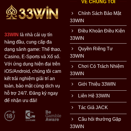
VỀ CHÚNG TÔI
Thủ
Chính Sách Bảo Mật
33WIN
Điều Khoản Điều Kiện
33WIN
là nhà cái uy tín
33WIN
hàng đầu, cung cấp đa
Quyền Riêng Tư
dạng sảnh game: Thể thao,
33WIN
Casino, E-Sports và Xổ số.
Với ứng dụng hiện đại trên
Chơi Có Trách Nhiệm
iOS/Android, chúng tôi cam
33WIN
kết trải nghiệm giải trí an
Giới Thiệu 33WIN
toàn, bảo mật cùng dịch vụ
hỗ trợ 24/7. Đăng ký ngay
Liên Hệ 33WIN
để nhận ưu đãi!
Tác Giả JACK
Câu hỏi thường Gặp
33WIN