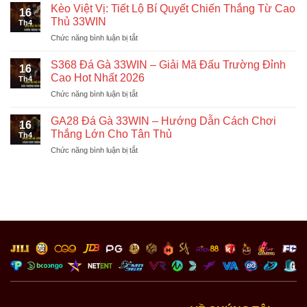
Ném
Kèo Việt Vị: Tiết Lộ Bí Quyết Chiến Thắng Từ Cao
Kíp
Z
16
Biên:
Soi
Thủ 33WIN
Năm
Th4
Hướng
Kèo
2026
Chức năng bình luận bị tắt
ở
Dẫn
Thẻ
Kèo
Cách
Phạt
Việt
S368 Đá Gà 33WIN – Giải Mã Đấu Trường Đỉnh
Đọc
Hiệu
16
Vị:
Vị
Cao Hot Nhất 2026
Quả
Th4
Tiết
Trận
Tại
Chức năng bình luận bị tắt
ở
Lộ
Đấu
33WIN
S368
Bí
Ăn
Đá
GA28 Đá Gà 33WIN – Hướng Dẫn Cách Chơi
Quyết
Tiền
16
Gà
Chiến
Thắng Lớn Cho Tân Thủ
Ngay
Th4
33WIN
Thắng
Chức năng bình luận bị tắt
ở
–
Từ
GA28
Giải
Cao
Đá
Mã
Thủ
Gà
Đấu
33WIN
33WIN
Trường
–
Đỉnh
Hướng
Cao
Dẫn
Hot
Cách
Nhất
Chơi
2026
Thắng
Lớn
Cho
Tân