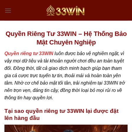
Bỏ
qua
nội
dung
Quyền Riêng Tư 33WIN – Hệ Thống Bảo
Mật Chuyên Nghiệp
Quyền riêng tư 33WIN
luôn được bảo vệ nghiêm ngặt, vì
vậy mọi dữ liệu và tài khoản người chơi đều an toàn tuyệt
đối. Đồng thời, tất cả giao dịch minh bạch giúp bạn tham
gia cá cược trực tuyến tự tin, thoải mái và hoàn toàn yên
tâm. Nhờ cơ chế bảo mật tối tân, trải nghiệm tại 33WIN trở
nên trọn vẹn, đáng tin cậy, đồng thời loại bỏ mọi rủi ro về
thông tin hay quyền lợi.
Tại sao quyền riêng tư 33WIN lại được đặt
lên hàng đầu