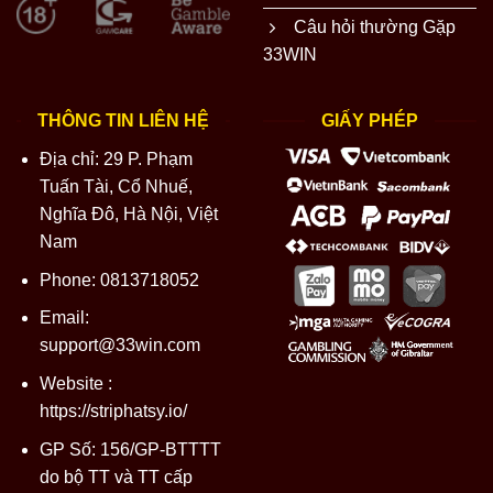
Câu hỏi thường Gặp
33WIN
THÔNG TIN LIÊN HỆ
GIẤY PHÉP
Địa chỉ: 29 P. Phạm
Tuấn Tài, Cổ Nhuế,
Nghĩa Đô, Hà Nội, Việt
Nam
Phone: 0813718052
Email:
support@33win.com
Website :
https://striphatsy.io/
GP Số: 156/GP-BTTTT
do bộ TT và TT cấp