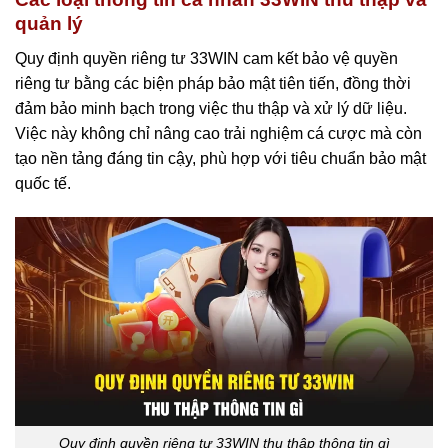
quản lý
Quy định quyền riêng tư 33WIN cam kết bảo vệ quyền
riêng tư bằng các biện pháp bảo mật tiên tiến, đồng thời
đảm bảo minh bạch trong việc thu thập và xử lý dữ liệu.
Việc này không chỉ nâng cao trải nghiệm cá cược mà còn
tạo nền tảng đáng tin cậy, phù hợp với tiêu chuẩn bảo mật
quốc tế.
Quy định quyền riêng tư 33WIN thu thập thông tin gì