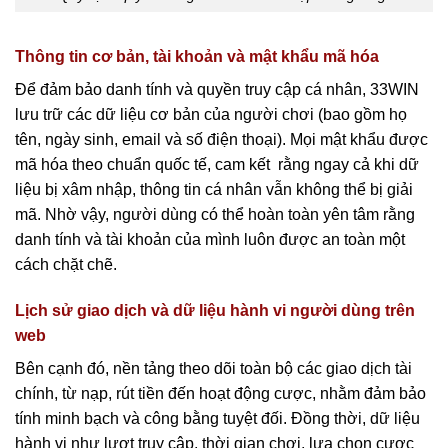
Thông tin cơ bản, tài khoản và mật khẩu mã hóa
Để đảm bảo danh tính và quyền truy cập cá nhân, 33WIN
lưu trữ các dữ liệu cơ bản của người chơi (bao gồm họ
tên, ngày sinh, email và số điện thoại). Mọi mật khẩu được
mã hóa theo chuẩn quốc tế, cam kết rằng ngay cả khi dữ
liệu bị xâm nhập, thông tin cá nhân vẫn không thể bị giải
mã. Nhờ vậy, người dùng có thể hoàn toàn yên tâm rằng
danh tính và tài khoản của mình luôn được an toàn một
cách chặt chẽ.
Lịch sử giao dịch và dữ liệu hành vi người dùng trên
web
Bên cạnh đó, nền tảng theo dõi toàn bộ các giao dịch tài
chính, từ nạp, rút tiền đến hoạt động cược, nhằm đảm bảo
tính minh bạch và công bằng tuyệt đối. Đồng thời, dữ liệu
hành vi như lượt truy cập, thời gian chơi, lựa chọn cược