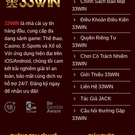
Chính Sách Bảo Mật
33WIN
Điều Khoản Điều Kiện
33WIN
là nhà cái uy tín
33WIN
hàng đầu, cung cấp đa
Quyền Riêng Tư
dạng sảnh game: Thể thao,
33WIN
Casino, E-Sports và Xổ số.
Với ứng dụng hiện đại trên
Chơi Có Trách Nhiệm
iOS/Android, chúng tôi cam
33WIN
kết trải nghiệm giải trí an
Giới Thiệu 33WIN
toàn, bảo mật cùng dịch vụ
hỗ trợ 24/7. Đăng ký ngay
Liên Hệ 33WIN
để nhận ưu đãi!
Tác Giả JACK
Câu hỏi thường Gặp
33WIN