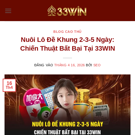
Bỏ
qua
nội
dung
BLOG CAO THỦ
Nuôi Lô Đề Khung 2-3-5 Ngày:
Chiến Thuật Bất Bại Tại 33WIN
ĐĂNG VÀO
THÁNG 4 16, 2026
BỞI
SEO
16
Th4