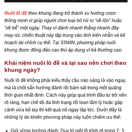
Nuôi lô đề
theo khung đang trở thành xu hướng cược
thông minh vì giúp người chơi loại bỏ rủi ro “về lộn” hoặc
“về trễ” một ngày. Thay vì đánh nhanh thắng nhanh đầy
may rủi, chiến thuật này tập trung vào tính kiên nhẫn và kế
hoạch tài chính cụ thể. Tại 33WIN, phương pháp nuôi
khung được đông đảo cao thủ áp dụng vì trả thưởng cao.
Khái niệm nuôi lô đề và tại sao nên chơi theo
khung ngày?
Nuôi lô đề không phải kiểu thấy cầu nào sáng là vào ngay,
mà là chốt sẵn hướng đánh rồi bám sát trong một quãng
thời gian nhất định. Cách này giúp quá trình đầu tư trở nên
rõ ràng, hạn chế tối đa tình trạng rối loạn tâm lý hoặc gặp
cảnh vừa bỏ tay thì kết quả nổ ngay lập tức. Dưới đây là
những lý do khiến phương pháp này luôn chiếm ưu thế:
Giữ vững hướng đánh: Duy trì một lộ trình rõ trong 2, 3