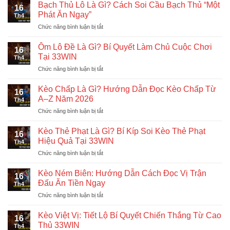
Rơi
Bạch Thủ Lô Là Gì? Cách Soi Cầu Bạch Thủ “Một
5
16
Là
Ngày:
Phát Ăn Ngay”
Th4
Gì?
Chiến
Chức năng bình luận bị tắt
ở
Bí
Thuật
Bạch
Kíp
Bất
Thủ
Ôm Lô Đề Là Gì? Bí Quyết Làm Chủ Cuộc Chơi
Bắt
Bại
16
Lô
Lô
Tại 33WIN
Tại
Th4
Là
Rơi
33WIN
Chức năng bình luận bị tắt
ở
Gì?
Chuẩn
Ôm
Cách
Xác
Lô
Kèo Chấp Là Gì? Hướng Dẫn Đọc Kèo Chấp Từ
Soi
Từ
16
Đề
Cầu
A–Z Năm 2026
Tác
Th4
Là
Bạch
Giả
Chức năng bình luận bị tắt
ở
Gì?
Thủ
JACK
Kèo
Bí
“Một
Chấp
Kèo Thẻ Phạt Là Gì? Bí Kíp Soi Kèo Thẻ Phạt
Quyết
Phát
16
Là
Làm
Hiệu Quả Tại 33WIN
Ăn
Th4
Gì?
Chủ
Ngay”
Chức năng bình luận bị tắt
ở
Hướng
Cuộc
Kèo
Dẫn
Chơi
Thẻ
Kèo Ném Biên: Hướng Dẫn Cách Đọc Vị Trận
Đọc
Tại
16
Phạt
Kèo
Đấu Ăn Tiền Ngay
33WIN
Th4
Là
Chấp
Chức năng bình luận bị tắt
ở
Gì?
Từ
Kèo
Bí
A–
Ném
Kèo Việt Vị: Tiết Lộ Bí Quyết Chiến Thắng Từ Cao
Kíp
Z
16
Biên:
Soi
Thủ 33WIN
Năm
Th4