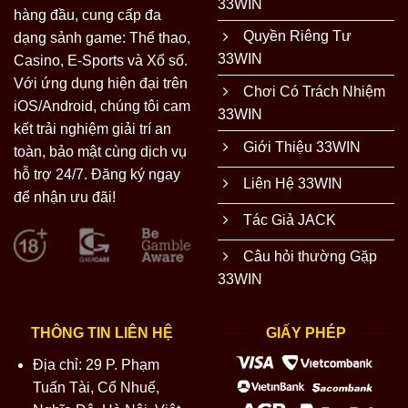
33WIN
hàng đầu, cung cấp đa
Quyền Riêng Tư
dạng sảnh game: Thể thao,
33WIN
Casino, E-Sports và Xổ số.
Với ứng dụng hiện đại trên
Chơi Có Trách Nhiệm
iOS/Android, chúng tôi cam
33WIN
kết trải nghiệm giải trí an
Giới Thiệu 33WIN
toàn, bảo mật cùng dịch vụ
hỗ trợ 24/7. Đăng ký ngay
Liên Hệ 33WIN
để nhận ưu đãi!
Tác Giả JACK
Câu hỏi thường Gặp
33WIN
THÔNG TIN LIÊN HỆ
GIẤY PHÉP
Địa chỉ: 29 P. Phạm
Tuấn Tài, Cổ Nhuế,