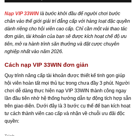
Nạp VIP 33WIN
là bước khởi đầu để người chơi bước
chân vào thế giới giải trí đẳng cấp với hàng loạt đặc quyền
dành riêng cho hội viên cao cấp. Chỉ cần một vài thao tác
đơn giản, tài khoản của bạn sẽ được kích hoạt chế độ ưu
tiên, mở ra hành trình săn thưởng và đặt cược chuyên
nghiệp nhất vào năm 2026.
Cách nạp VIP 33WIN đơn giản
Quy trình nâng cấp tài khoản được thiết kế tinh gọn giúp
hội viên hoàn tất mọi thủ tục trong chưa đầy 3 phút. Người
chơi dễ dàng thực hiện nạp VIP 33WIN thành công ngay
lần đầu tiên nhờ hệ thống hướng dẫn tự động tích hợp sẵn
trên giao diện. Dưới đây là 3 bước cụ thể để bạn kích hoạt
tư cách thành viên cao cấp và nhận về chuỗi ưu đãi độc
quyền:
Trình