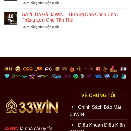
Tại
Chức năng bình luận bị tắt
ở
Lộ
Đấu
33WIN
S368
Bí
Ăn
Đá
GA28 Đá Gà 33WIN – Hướng Dẫn Cách Chơi
Quyết
Tiền
16
Gà
Chiến
Thắng Lớn Cho Tân Thủ
Ngay
Th4
33WIN
Thắng
Chức năng bình luận bị tắt
ở
–
Từ
GA28
Giải
Cao
Đá
Mã
Thủ
Gà
Đấu
33WIN
33WIN
Trường
–
Đỉnh
Hướng
Cao
Dẫn
Hot
Cách
Nhất
Chơi
2026
Thắng
Lớn
Cho
Tân
VỀ CHÚNG TÔI
Thủ
Chính Sách Bảo Mật
33WIN
Điều Khoản Điều Kiện
33WIN
là nhà cái uy tín