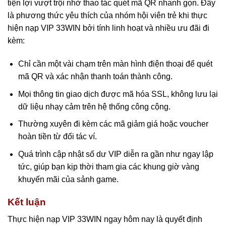
tiện lợi vượt trội nhờ thao tác quét mã QR nhanh gọn. Đây
là phương thức yêu thích của nhóm hội viên trẻ khi thực
hiện nạp VIP 33WIN bởi tính linh hoạt và nhiều ưu đãi đi
kèm:
Chỉ cần một vài chạm trên màn hình điện thoại để quét
mã QR và xác nhận thanh toán thành công.
Mọi thông tin giao dịch được mã hóa SSL, không lưu lại
dữ liệu nhạy cảm trên hệ thống công cộng.
Thường xuyên đi kèm các mã giảm giá hoặc voucher
hoàn tiền từ đối tác ví.
Quá trình cập nhật số dư VIP diễn ra gần như ngay lập
tức, giúp bạn kịp thời tham gia các khung giờ vàng
khuyến mãi của sảnh game.
Kết luận
Thực hiện nạp VIP 33WIN ngay hôm nay là quyết định