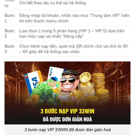
Chi tiết thao tác cụ thể tại hệ thống
tự
Bước
Đăng nhập tài khoản, nhấn vào mục “Trung tâm VIP” hiển
1
thị trên thanh menu chính
Bước
Lựa chọn 1 trong 5 phân hạng (VIP 1 – VIP 5) dựa trên
2
hạn mức nạp và nhấn “Nâng cấp”
Bước
Chọn kênh nạp tiền, quét mã QR chính chủ và chờ từ 30
3
– 60 giây để hệ thống xác nhận
3 bước nạp VIP 33WIN đã được đơn giản hoá