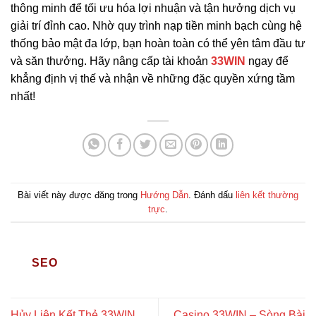
thông minh để tối ưu hóa lợi nhuận và tận hưởng dịch vụ
giải trí đỉnh cao. Nhờ quy trình nạp tiền minh bạch cùng hệ
thống bảo mật đa lớp, bạn hoàn toàn có thể yên tâm đầu tư
và săn thưởng. Hãy nâng cấp tài khoản
33WIN
ngay để
khẳng định vị thế và nhận về những đặc quyền xứng tầm
nhất!
Bài viết này được đăng trong
Hướng Dẫn
. Đánh dấu
liên kết thường
trực
.
SEO
Hủy Liên Kết Thẻ 33WIN
Casino 33WIN – Sòng Bài