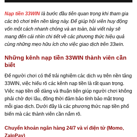
Nạp tiền 33WIN
là bước đầu tiên quan trọng khi tham gia
các trò chơi trên nền tảng này. Để giúp hội viên huy động
vốn một cách nhanh chóng và an toàn, bài viết này sẽ
mang đến cái nhìn chi tiết về các phương thức hiệu quả
cùng những mẹo hữu ích cho việc giao dịch trên 33win.
Những kênh nạp tiền 33WIN thành viên cần
biết
Để người chơi có thể trải nghiệm các dịch vụ trên nền tảng
33WIN, việc hiểu rõ các kênh nạp tiền là rất quan trọng.
Việc nạp tiền dễ dàng và thuận tiện giúp người chơi không
phải chờ đợi lâu, đồng thời đảm bảo tính bảo mật trong
mỗi giao dịch. Dưới đây là các phương thức nạp tiền phổ
biến mà các thành viên cần nắm rõ.
Chuyển khoản ngân hàng 24/7 và ví điện tử (Momo,
ZaloPay)