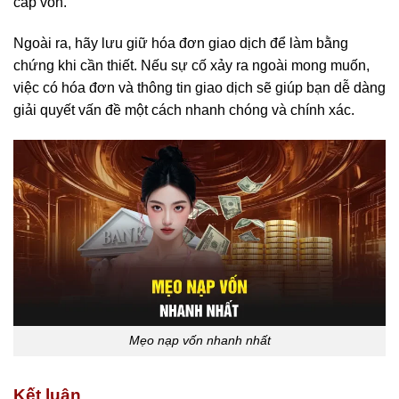
cấp vốn.
Ngoài ra, hãy lưu giữ hóa đơn giao dịch để làm bằng
chứng khi cần thiết. Nếu sự cố xảy ra ngoài mong muốn,
việc có hóa đơn và thông tin giao dịch sẽ giúp bạn dễ dàng
giải quyết vấn đề một cách nhanh chóng và chính xác.
Mẹo nạp vốn nhanh nhất
Kết luận