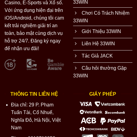
33WIN
Casino, E-Sports và Xổ số.
Với ứng dụng hiện đại trên
Chơi Có Trách Nhiệm
iOS/Android, chúng tôi cam
33WIN
kết trải nghiệm giải trí an
Giới Thiệu 33WIN
toàn, bảo mật cùng dịch vụ
hỗ trợ 24/7. Đăng ký ngay
Liên Hệ 33WIN
để nhận ưu đãi!
Tác Giả JACK
Câu hỏi thường Gặp
33WIN
THÔNG TIN LIÊN HỆ
GIẤY PHÉP
Địa chỉ: 29 P. Phạm
Tuấn Tài, Cổ Nhuế,
Nghĩa Đô, Hà Nội, Việt
Nam