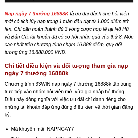
Nạp ngày 7 thưởng 16888K
là ưu đãi dành cho hội viên
mới có tích lũy nạp trong 1 tuần đầu đạt từ 1.000 điểm trở
lên. Chỉ cần hoàn thành đủ 3 vòng cược hợp lệ tại Nổ Hũ
và Bắn Cá, tài khoản đã có cơ hội nhận quà vào thứ 8. Mốc
cao nhất trên chương trình chạm 16.888 điểm, quy đổi
tương ứng 16.888.000 VND.
Chi tiết điều kiện và đối tượng tham gia nạp
ngày 7 thưởng 16888k
Chương trình 33WIN nạp ngày 7 thưởng 16888k tập trung
trực tiếp vào nhóm hội viên mới vừa gia nhập hệ thống.
Điều này đồng nghĩa với việc ưu đãi chỉ dành riêng cho
những tài khoản đáp ứng đúng điều kiện về thời gian đăng
ký.
Mã khuyến mãi: NAPNGAY7