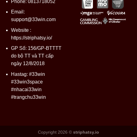
Phone: 0813718052
Email:
support@33win.com
Website :
https://striphatsy.io/
GP Số: 156/GP-BTTTT
do bộ TT và TT cấp
ngày 12/8/2018
Hastag: #33win
#33win3space
#nhacai33win
#trangchu33win
Copyright 2026 ©
striphatsy.io