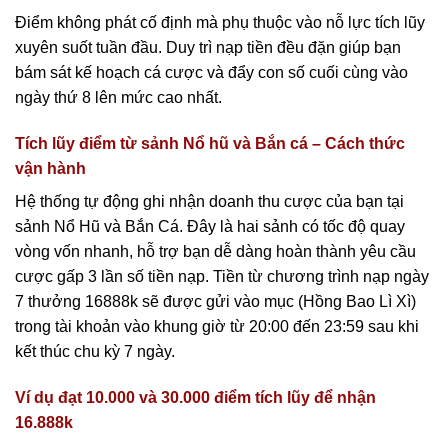
Điểm không phát cố định mà phụ thuộc vào nỗ lực tích lũy
xuyên suốt tuần đầu. Duy trì nạp tiền đều đặn giúp bạn
bám sát kế hoạch cá cược và đẩy con số cuối cùng vào
ngày thứ 8 lên mức cao nhất.
Tích lũy điểm từ sảnh Nổ hũ và Bắn cá – Cách thức
vận hành
Hệ thống tự động ghi nhận doanh thu cược của bạn tại
sảnh Nổ Hũ và Bắn Cá. Đây là hai sảnh có tốc độ quay
vòng vốn nhanh, hỗ trợ bạn dễ dàng hoàn thành yêu cầu
cược gấp 3 lần số tiền nạp. Tiền từ chương trình nạp ngày
7 thưởng 16888k sẽ được gửi vào mục (Hồng Bao Lì Xì)
trong tài khoản vào khung giờ từ 20:00 đến 23:59 sau khi
kết thúc chu kỳ 7 ngày.
Ví dụ đạt 10.000 và 30.000 điểm tích lũy để nhận
16.888k