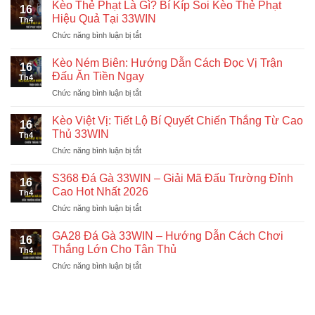
Chấp
Kèo Thẻ Phạt Là Gì? Bí Kíp Soi Kèo Thẻ Phạt
Quyết
Phát
16
Là
Làm
Hiệu Quả Tại 33WIN
Ăn
Th4
Gì?
Chủ
Ngay”
Chức năng bình luận bị tắt
ở
Hướng
Cuộc
Kèo
Dẫn
Chơi
Thẻ
Kèo Ném Biên: Hướng Dẫn Cách Đọc Vị Trận
Đọc
Tại
16
Phạt
Kèo
Đấu Ăn Tiền Ngay
33WIN
Th4
Là
Chấp
Chức năng bình luận bị tắt
ở
Gì?
Từ
Kèo
Bí
A–
Ném
Kèo Việt Vị: Tiết Lộ Bí Quyết Chiến Thắng Từ Cao
Kíp
Z
16
Biên:
Soi
Thủ 33WIN
Năm
Th4
Hướng
Kèo
2026
Chức năng bình luận bị tắt
ở
Dẫn
Thẻ
Kèo
Cách
Phạt
Việt
S368 Đá Gà 33WIN – Giải Mã Đấu Trường Đỉnh
Đọc
Hiệu
16
Vị:
Vị
Cao Hot Nhất 2026
Quả
Th4
Tiết
Trận
Tại
Chức năng bình luận bị tắt
ở
Lộ
Đấu
33WIN
S368
Bí
Ăn
Đá
GA28 Đá Gà 33WIN – Hướng Dẫn Cách Chơi
Quyết
Tiền
16
Gà
Chiến
Thắng Lớn Cho Tân Thủ
Ngay
Th4
33WIN
Thắng
Chức năng bình luận bị tắt
ở
–
Từ
GA28
Giải
Cao
Đá
Mã
Thủ
Gà
Đấu
33WIN
33WIN