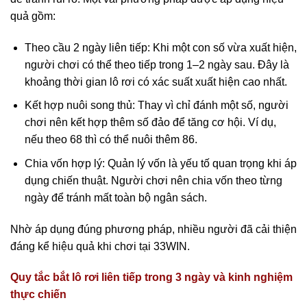
quả gồm:
Theo cầu 2 ngày liên tiếp: Khi một con số vừa xuất hiện,
người chơi có thể theo tiếp trong 1–2 ngày sau. Đây là
khoảng thời gian lô rơi có xác suất xuất hiện cao nhất.
Kết hợp nuôi song thủ: Thay vì chỉ đánh một số, người
chơi nên kết hợp thêm số đảo để tăng cơ hội. Ví dụ,
nếu theo 68 thì có thể nuôi thêm 86.
Chia vốn hợp lý: Quản lý vốn là yếu tố quan trọng khi áp
dụng chiến thuật. Người chơi nên chia vốn theo từng
ngày để tránh mất toàn bộ ngân sách.
Nhờ áp dụng đúng phương pháp, nhiều người đã cải thiện
đáng kể hiệu quả khi chơi tại 33WIN.
Quy tắc bắt lô rơi liên tiếp trong 3 ngày và kinh nghiệm
thực chiến