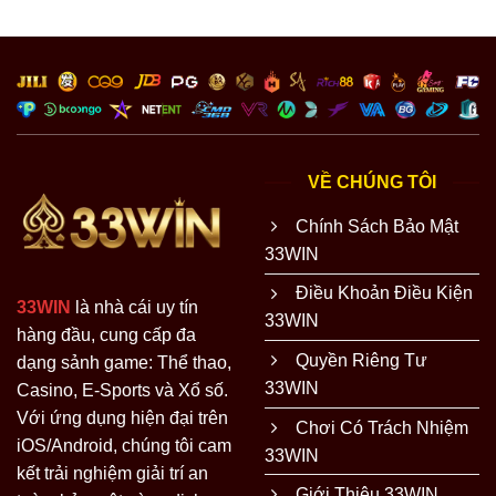
Trường
–
Đỉnh
Hướng
Cao
Dẫn
Hot
Cách
Nhất
Chơi
2026
Thắng
Lớn
Cho
Tân
VỀ CHÚNG TÔI
Thủ
Chính Sách Bảo Mật
33WIN
Điều Khoản Điều Kiện
33WIN
là nhà cái uy tín
33WIN
hàng đầu, cung cấp đa
Quyền Riêng Tư
dạng sảnh game: Thể thao,
33WIN
Casino, E-Sports và Xổ số.
Với ứng dụng hiện đại trên
Chơi Có Trách Nhiệm
iOS/Android, chúng tôi cam
33WIN
kết trải nghiệm giải trí an
Giới Thiệu 33WIN