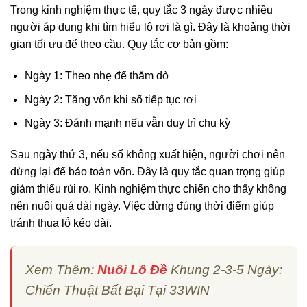
Trong kinh nghiệm thực tế, quy tắc 3 ngày được nhiều
người áp dụng khi tìm hiểu lô rơi là gì. Đây là khoảng thời
gian tối ưu để theo cầu. Quy tắc cơ bản gồm:
Ngày 1: Theo nhẹ để thăm dò
Ngày 2: Tăng vốn khi số tiếp tục rơi
Ngày 3: Đánh mạnh nếu vẫn duy trì chu kỳ
Sau ngày thứ 3, nếu số không xuất hiện, người chơi nên
dừng lại để bảo toàn vốn. Đây là quy tắc quan trọng giúp
giảm thiểu rủi ro. Kinh nghiệm thực chiến cho thấy không
nên nuôi quá dài ngày. Việc dừng đúng thời điểm giúp
tránh thua lỗ kéo dài.
Xem Thêm:
Nuôi Lô Đề
Khung 2-3-5 Ngày:
Chiến Thuật Bất Bại Tại 33WIN