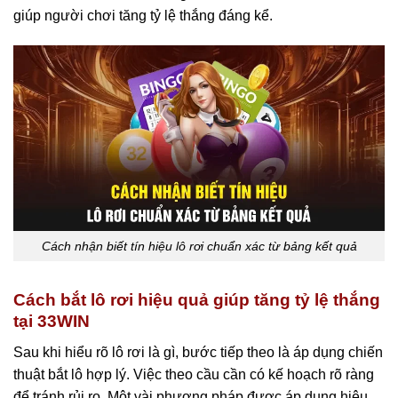
giúp người chơi tăng tỷ lệ thắng đáng kể.
Cách nhận biết tín hiệu lô rơi chuẩn xác từ bảng kết quả
Cách bắt lô rơi hiệu quả giúp tăng tỷ lệ thắng
tại 33WIN
Sau khi hiểu rõ lô rơi là gì, bước tiếp theo là áp dụng chiến
thuật bắt lô hợp lý. Việc theo cầu cần có kế hoạch rõ ràng
để tránh rủi ro. Một vài phương pháp được áp dụng hiệu