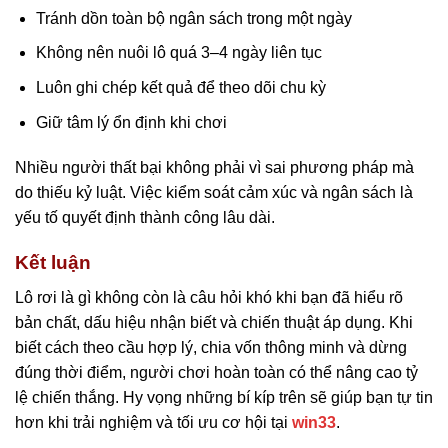
Tránh dồn toàn bộ ngân sách trong một ngày
Không nên nuôi lô quá 3–4 ngày liên tục
Luôn ghi chép kết quả để theo dõi chu kỳ
Giữ tâm lý ổn định khi chơi
Nhiều người thất bại không phải vì sai phương pháp mà
do thiếu kỷ luật. Việc kiểm soát cảm xúc và ngân sách là
yếu tố quyết định thành công lâu dài.
Kết luận
Lô rơi là gì không còn là câu hỏi khó khi bạn đã hiểu rõ
bản chất, dấu hiệu nhận biết và chiến thuật áp dụng. Khi
biết cách theo cầu hợp lý, chia vốn thông minh và dừng
đúng thời điểm, người chơi hoàn toàn có thể nâng cao tỷ
lệ chiến thắng. Hy vọng những bí kíp trên sẽ giúp bạn tự tin
hơn khi trải nghiệm và tối ưu cơ hội tại
win33
.