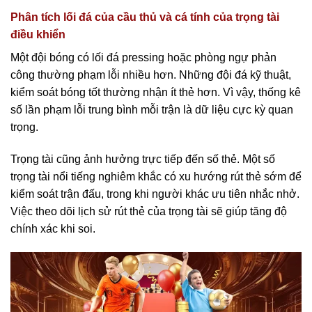
Phân tích lối đá của cầu thủ và cá tính của trọng tài
điều khiển
Một đội bóng có lối đá pressing hoặc phòng ngự phản
công thường phạm lỗi nhiều hơn. Những đội đá kỹ thuật,
kiểm soát bóng tốt thường nhận ít thẻ hơn. Vì vậy, thống kê
số lần phạm lỗi trung bình mỗi trận là dữ liệu cực kỳ quan
trọng.
Trọng tài cũng ảnh hưởng trực tiếp đến số thẻ. Một số
trọng tài nổi tiếng nghiêm khắc có xu hướng rút thẻ sớm để
kiểm soát trận đấu, trong khi người khác ưu tiên nhắc nhở.
Việc theo dõi lịch sử rút thẻ của trọng tài sẽ giúp tăng độ
chính xác khi soi.