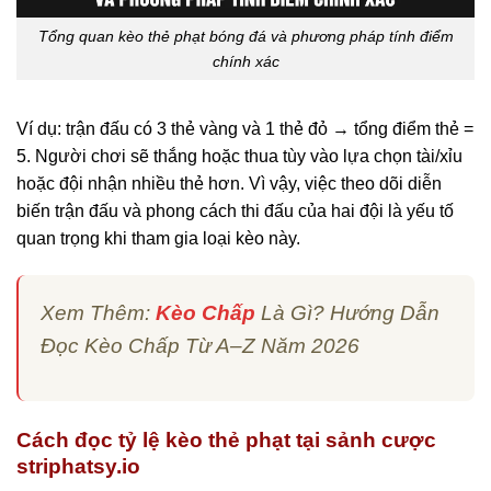
Tổng quan kèo thẻ phạt bóng đá và phương pháp tính điểm
chính xác
Ví dụ: trận đấu có 3 thẻ vàng và 1 thẻ đỏ → tổng điểm thẻ =
5. Người chơi sẽ thắng hoặc thua tùy vào lựa chọn tài/xỉu
hoặc đội nhận nhiều thẻ hơn. Vì vậy, việc theo dõi diễn
biến trận đấu và phong cách thi đấu của hai đội là yếu tố
quan trọng khi tham gia loại kèo này.
Xem Thêm:
Kèo Chấp
Là Gì? Hướng Dẫn
Đọc Kèo Chấp Từ A–Z Năm 2026
Cách đọc tỷ lệ kèo thẻ phạt tại sảnh cược
striphatsy.io