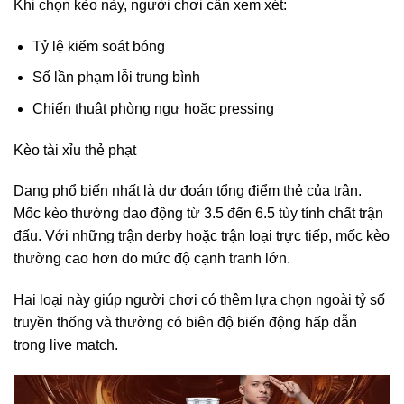
Khi chọn kèo này, người chơi cần xem xét:
Tỷ lệ kiểm soát bóng
Số lần phạm lỗi trung bình
Chiến thuật phòng ngự hoặc pressing
Kèo tài xỉu thẻ phạt
Dạng phổ biến nhất là dự đoán tổng điểm thẻ của trận.
Mốc kèo thường dao động từ 3.5 đến 6.5 tùy tính chất trận
đấu. Với những trận derby hoặc trận loại trực tiếp, mốc kèo
thường cao hơn do mức độ cạnh tranh lớn.
Hai loại này giúp người chơi có thêm lựa chọn ngoài tỷ số
truyền thống và thường có biên độ biến động hấp dẫn
trong live match.