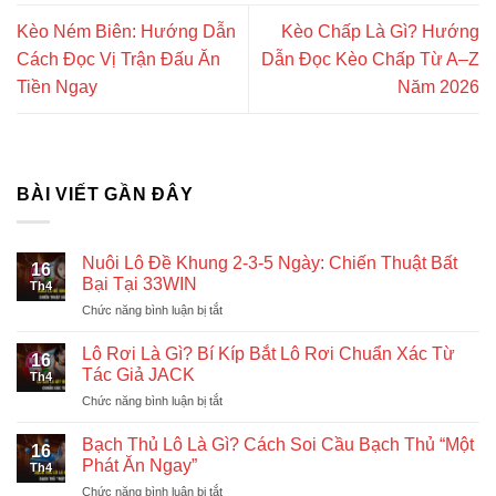
Kèo Ném Biên: Hướng Dẫn
Kèo Chấp Là Gì? Hướng
Cách Đọc Vị Trận Đấu Ăn
Dẫn Đọc Kèo Chấp Từ A–Z
Tiền Ngay
Năm 2026
BÀI VIẾT GẦN ĐÂY
Nuôi Lô Đề Khung 2-3-5 Ngày: Chiến Thuật Bất
16
Bại Tại 33WIN
Th4
Chức năng bình luận bị tắt
ở
Nuôi
Lô
Lô Rơi Là Gì? Bí Kíp Bắt Lô Rơi Chuẩn Xác Từ
16
Đề
Tác Giả JACK
Th4
Khung
Chức năng bình luận bị tắt
ở
2-
Lô
3-
Rơi
Bạch Thủ Lô Là Gì? Cách Soi Cầu Bạch Thủ “Một
5
16
Là
Ngày:
Phát Ăn Ngay”
Th4
Gì?
Chiến
Chức năng bình luận bị tắt
ở
Bí