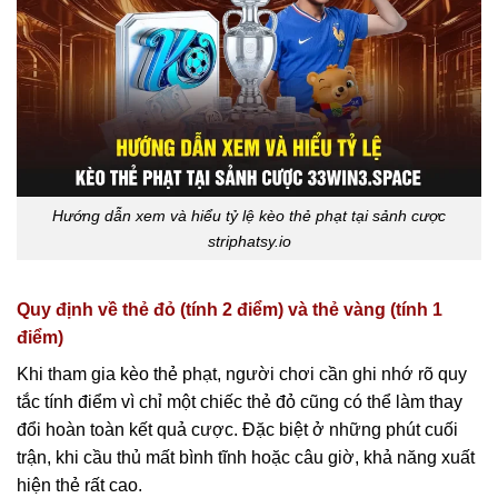
Hướng dẫn xem và hiểu tỷ lệ kèo thẻ phạt tại sảnh cược
striphatsy.io
Quy định về thẻ đỏ (tính 2 điểm) và thẻ vàng (tính 1
điểm)
Khi tham gia kèo thẻ phạt, người chơi cần ghi nhớ rõ quy
tắc tính điểm vì chỉ một chiếc thẻ đỏ cũng có thể làm thay
đổi hoàn toàn kết quả cược. Đặc biệt ở những phút cuối
trận, khi cầu thủ mất bình tĩnh hoặc câu giờ, khả năng xuất
hiện thẻ rất cao.