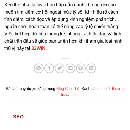
Kèo thẻ phạt là lựa chọn hấp dẫn dành cho người chơi
muốn tìm kiếm cơ hội ngoài mức tỷ số. Khi hiểu rõ cách
tính điểm, cách đọc và áp dụng kinh nghiệm phân tích,
người chơi hoàn toàn có thể nâng cao tỷ lệ chiến thắng.
Việc kết hợp dữ liệu thống kê, phong cách thi đấu và tính
chất trận đấu sẽ giúp bạn tự tin hơn khi tham gia loại hình
thú vị này tại
33WIN
.
Bài viết này được đăng trong
Blog Cao Thủ
. Đánh dấu
liên kết thường
trực
.
SEO