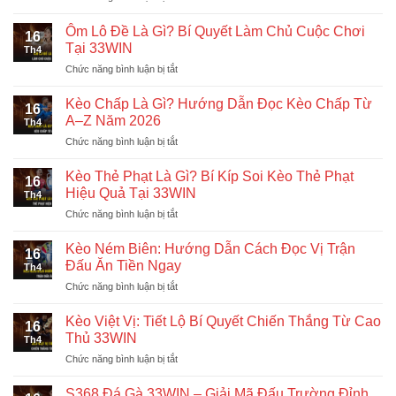
Thuật
Bạch
Kíp
Bất
Thủ
Ôm Lô Đề Là Gì? Bí Quyết Làm Chủ Cuộc Chơi
Bắt
Bại
16
Lô
Lô
Tại 33WIN
Tại
Th4
Là
Rơi
33WIN
Chức năng bình luận bị tắt
ở
Gì?
Chuẩn
Ôm
Cách
Xác
Lô
Kèo Chấp Là Gì? Hướng Dẫn Đọc Kèo Chấp Từ
Soi
Từ
16
Đề
Cầu
A–Z Năm 2026
Tác
Th4
Là
Bạch
Giả
Chức năng bình luận bị tắt
ở
Gì?
Thủ
JACK
Kèo
Bí
“Một
Chấp
Kèo Thẻ Phạt Là Gì? Bí Kíp Soi Kèo Thẻ Phạt
Quyết
Phát
16
Là
Làm
Hiệu Quả Tại 33WIN
Ăn
Th4
Gì?
Chủ
Ngay”
Chức năng bình luận bị tắt
ở
Hướng
Cuộc
Kèo
Dẫn
Chơi
Thẻ
Kèo Ném Biên: Hướng Dẫn Cách Đọc Vị Trận
Đọc
Tại
16
Phạt
Kèo
Đấu Ăn Tiền Ngay
33WIN
Th4
Là
Chấp
Chức năng bình luận bị tắt
ở
Gì?
Từ
Kèo
Bí
A–
Ném
Kèo Việt Vị: Tiết Lộ Bí Quyết Chiến Thắng Từ Cao
Kíp
Z
16
Biên:
Soi
Thủ 33WIN
Năm
Th4
Hướng
Kèo
2026
Chức năng bình luận bị tắt
ở
Dẫn
Thẻ
Kèo
Cách
Phạt
Việt
S368 Đá Gà 33WIN – Giải Mã Đấu Trường Đỉnh
Đọc
Hiệu