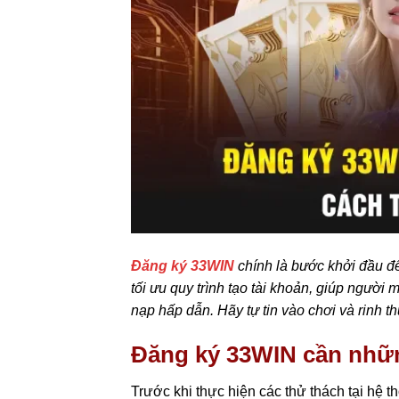
Đăng ký 33WIN
chính là bước khởi đầu để 
tối ưu quy trình tạo tài khoản, giúp ngườ
nạp hấp dẫn. Hãy tự tin vào chơi và rinh 
Đăng ký 33WIN cần nhữn
Trước khi thực hiện các thử thách tại hệ t