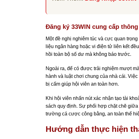
Đăng ký 33WIN cung cấp thông 
Một đề nghị nghiêm túc và cực quan trọng l
liệu ngân hàng hoặc vi điện tử liên kết đề
hồi toàn bộ số dư mà không báo trước.
Ngoài ra, để có được trải nghiệm mượt mà
hành và luật chơi chung của nhà cái. Việc 
bị cấm giúp hội viên an toàn hơn.
Khi hội viên nhấn nút xác nhận tạo tài kho
sách quy định. Sự phối hợp chặt chẽ giữa
trường cá cược công bằng, an toàn thể hi
Hướng dẫn thực hiện tha