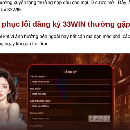
 thường xuyên tặng thưởng nạp đầu cho mọi ID cược mới. Đây l
m tại 33WIN.
c phục lỗi đăng ký 33WIN thường gặ
 khi vì ảnh hưởng bên ngoài hay bất cẩn mà bạn mắc phải các 
 ngay khi gặp trục trặc.