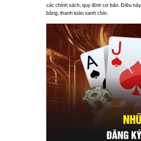
các chính sách, quy định cơ bản. Điều này
bằng, thanh toán xanh chín.