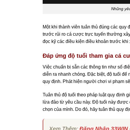
Nhũng yêu
Một khi thành viên tuân thủ đúng các quy
trước rủi ro cá cược trực tuyến thường xả
đọc kỹ các điều kiện điều khoản trước kh
Đáp ứng độ tuổi tham gia cá cư
Việc chuẩn bị sẵn các thông tin như số điện
diễn ra nhanh chóng. Đặc biệt, độ tuổi đ
quy định. Phát hiện người chơi vi phạm sẽ
Tuân thủ độ tuổi theo pháp luật quy định g
lừa đảo từ yêu cầu này. Độ tuổi này được 
chọn của mình. Do đó, hãy tuân thủ quy đ
Xem Thêm:
Đăng Nhập 33WIN