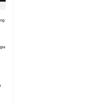
ợng
 gia
ơ
p