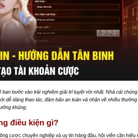
bạn bước vào trải nghiệm giải trí tuyệt vời nhất. Nhà cái chúng 
i mới dễ dàng thao tác, đảm bảo an toàn và nhận về nhiều thưởng
thưởng khủng.
g điều kiện gì?
hống cược chuyên nghiệp và uy tín hàng đầu, hội viên cần hiểu 