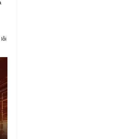
à
p
lỗi