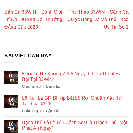
Bắn Cá 33WIN – Sảnh Giải
Thể Thao 33WIN – Sảnh Cá
Trí Đại Dương Đổi Thưởng
Cược Bóng Đá Và Thể Thao
Đẳng Cấp 2026
Uy Tín Số 1
BÀI VIẾT GẦN ĐÂY
Nuôi Lô Đề Khung 2-3-5 Ngày: Chiến Thuật Bất
16
Bại Tại 33WIN
Th4
Chức năng bình luận bị tắt
ở
Nuôi
Lô
Lô Rơi Là Gì? Bí Kíp Bắt Lô Rơi Chuẩn Xác Từ
16
Đề
Tác Giả JACK
Th4
Khung
Chức năng bình luận bị tắt
ở
2-
Lô
3-
Rơi
Bạch Thủ Lô Là Gì? Cách Soi Cầu Bạch Thủ “Một
5
16
Là
Ngày:
Phát Ăn Ngay”
Th4
Gì?
Chiến