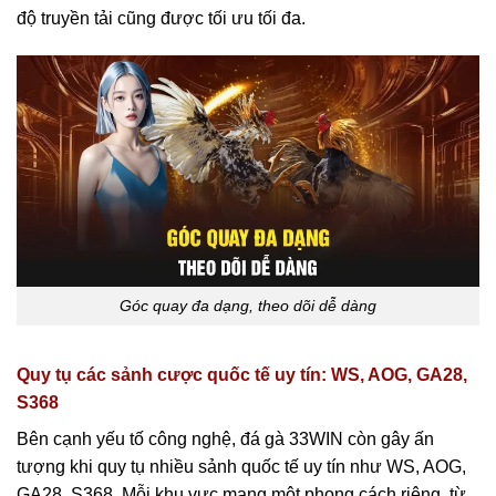
độ truyền tải cũng được tối ưu tối đa.
Góc quay đa dạng, theo dõi dễ dàng
Quy tụ các sảnh cược quốc tế uy tín: WS, AOG, GA28,
S368
Bên cạnh yếu tố công nghệ, đá gà 33WIN còn gây ấn
tượng khi quy tụ nhiều sảnh quốc tế uy tín như WS, AOG,
GA28, S368. Mỗi khu vực mang một phong cách riêng, từ