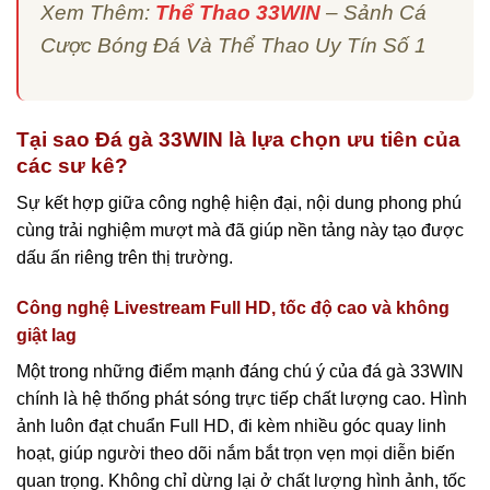
Xem Thêm:
Thể Thao 33WIN
– Sảnh Cá
Cược Bóng Đá Và Thể Thao Uy Tín Số 1
Tại sao Đá gà 33WIN là lựa chọn ưu tiên của
các sư kê?
Sự kết hợp giữa công nghệ hiện đại, nội dung phong phú
cùng trải nghiệm mượt mà đã giúp nền tảng này tạo được
dấu ấn riêng trên thị trường.
Công nghệ Livestream Full HD, tốc độ cao và không
giật lag
Một trong những điểm mạnh đáng chú ý của đá gà 33WIN
chính là hệ thống phát sóng trực tiếp chất lượng cao. Hình
ảnh luôn đạt chuẩn Full HD, đi kèm nhiều góc quay linh
hoạt, giúp người theo dõi nắm bắt trọn vẹn mọi diễn biến
quan trọng. Không chỉ dừng lại ở chất lượng hình ảnh, tốc