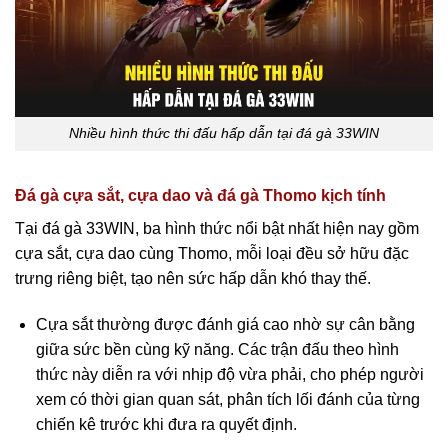
Nhiều hình thức thi đấu hấp dẫn tại đá gà 33WIN
Đá gà cựa sắt, cựa dao và đá gà Thomo kịch tính
Tại đá gà 33WIN, ba hình thức nổi bật nhất hiện nay gồm
cựa sắt, cựa dao cùng Thomo, mỗi loại đều sở hữu đặc
trưng riêng biệt, tạo nên sức hấp dẫn khó thay thế.
Cựa sắt thường được đánh giá cao nhờ sự cân bằng
giữa sức bền cùng kỹ năng. Các trận đấu theo hình
thức này diễn ra với nhịp độ vừa phải, cho phép người
xem có thời gian quan sát, phân tích lối đánh của từng
chiến kê trước khi đưa ra quyết định.