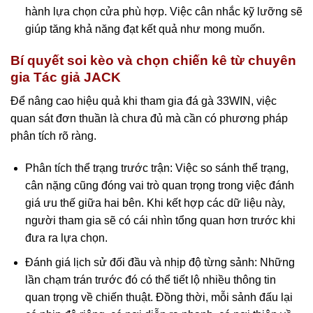
hành lựa chọn cửa phù hợp. Việc cân nhắc kỹ lưỡng sẽ
giúp tăng khả năng đạt kết quả như mong muốn.
Bí quyết soi kèo và chọn chiến kê từ chuyên
gia Tác giả JACK
Để nâng cao hiệu quả khi tham gia đá gà 33WIN, việc
quan sát đơn thuần là chưa đủ mà cần có phương pháp
phân tích rõ ràng.
Phân tích thể trạng trước trận: Việc so sánh thể trạng,
cân nặng cũng đóng vai trò quan trọng trong việc đánh
giá ưu thế giữa hai bên. Khi kết hợp các dữ liệu này,
người tham gia sẽ có cái nhìn tổng quan hơn trước khi
đưa ra lựa chọn.
Đánh giá lịch sử đối đầu và nhịp độ từng sảnh: Những
lần chạm trán trước đó có thể tiết lộ nhiều thông tin
quan trọng về chiến thuật. Đồng thời, mỗi sảnh đấu lại