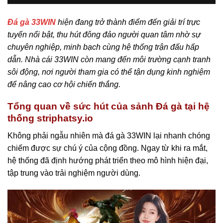
Đá gà 33WIN
hiện đang trở thành điểm đến giải trí trực
tuyến nổi bật, thu hút đông đảo người quan tâm nhờ sự
chuyên nghiệp, minh bạch cùng hệ thống trận đấu hấp
dẫn. Nhà cái 33WIN còn mang đến môi trường cạnh tranh
sôi động, nơi người tham gia có thể tận dụng kinh nghiệm
để nâng cao cơ hội chiến thắng.
Tổng quan về sức hút của sảnh Đá gà tại hệ
thống striphatsy.io
Không phải ngẫu nhiên mà đá gà 33WIN lại nhanh chóng
chiếm được sự chú ý của cộng đồng. Ngay từ khi ra mắt,
hệ thống đã định hướng phát triển theo mô hình hiện đại,
tập trung vào trải nghiệm người dùng.