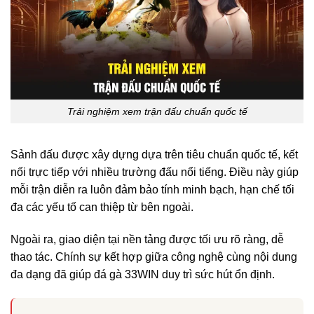
Trải nghiệm xem trận đấu chuẩn quốc tế
Sảnh đấu được xây dựng dựa trên tiêu chuẩn quốc tế, kết
nối trực tiếp với nhiều trường đấu nổi tiếng. Điều này giúp
mỗi trận diễn ra luôn đảm bảo tính minh bạch, hạn chế tối
đa các yếu tố can thiệp từ bên ngoài.
Ngoài ra, giao diện tại nền tảng được tối ưu rõ ràng, dễ
thao tác. Chính sự kết hợp giữa công nghệ cùng nội dung
đa dạng đã giúp đá gà 33WIN duy trì sức hút ổn định.