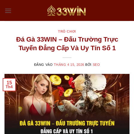
Bỏ
qua
nội
dung
TRÒ CHƠI
Đá Gà 33WIN – Đấu Trường Trực
Tuyến Đẳng Cấp Và Uy Tín Số 1
ĐĂNG VÀO
THÁNG 4 15, 2026
BỞI
SEO
15
Th4