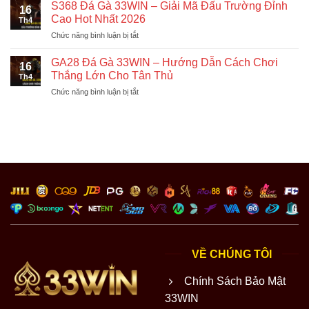
Việt
S368 Đá Gà 33WIN – Giải Mã Đấu Trường Đỉnh
Đọc
Hiệu
16
Vị:
Vị
Cao Hot Nhất 2026
Quả
Th4
Tiết
Trận
Tại
Chức năng bình luận bị tắt
ở
Lộ
Đấu
33WIN
S368
Bí
Ăn
Đá
GA28 Đá Gà 33WIN – Hướng Dẫn Cách Chơi
Quyết
Tiền
16
Gà
Chiến
Thắng Lớn Cho Tân Thủ
Ngay
Th4
33WIN
Thắng
Chức năng bình luận bị tắt
ở
–
Từ
GA28
Giải
Cao
Đá
Mã
Thủ
Gà
Đấu
33WIN
33WIN
Trường
–
Đỉnh
Hướng
Cao
Dẫn
Hot
Cách
Nhất
Chơi
2026
Thắng
Lớn
Cho
Tân
VỀ CHÚNG TÔI
Thủ
Chính Sách Bảo Mật
33WIN