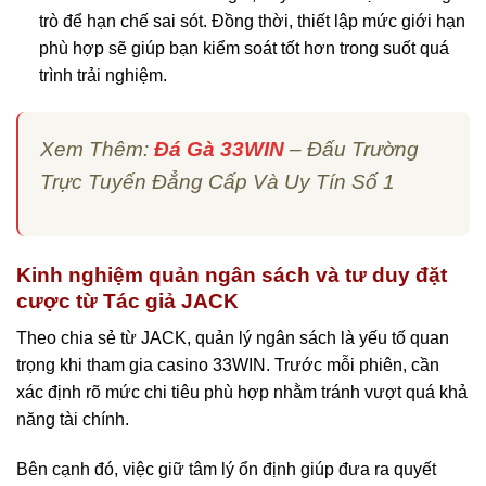
trò để hạn chế sai sót. Đồng thời, thiết lập mức giới hạn
phù hợp sẽ giúp bạn kiểm soát tốt hơn trong suốt quá
trình trải nghiệm.
Xem Thêm:
Đá Gà 33WIN
– Đấu Trường
Trực Tuyến Đẳng Cấp Và Uy Tín Số 1
Kinh nghiệm quản ngân sách và tư duy đặt
cược từ Tác giả JACK
Theo chia sẻ từ JACK, quản lý ngân sách là yếu tố quan
trọng khi tham gia casino 33WIN. Trước mỗi phiên, cần
xác định rõ mức chi tiêu phù hợp nhằm tránh vượt quá khả
năng tài chính.
Bên cạnh đó, việc giữ tâm lý ổn định giúp đưa ra quyết