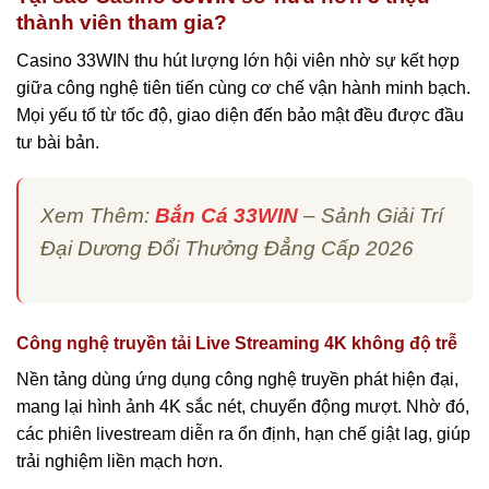
thành viên tham gia?
Casino 33WIN thu hút lượng lớn hội viên nhờ sự kết hợp
giữa công nghệ tiên tiến cùng cơ chế vận hành minh bạch.
Mọi yếu tố từ tốc độ, giao diện đến bảo mật đều được đầu
tư bài bản.
Xem Thêm:
Bắn Cá 33WIN
– Sảnh Giải Trí
Đại Dương Đổi Thưởng Đẳng Cấp 2026
Công nghệ truyền tải Live Streaming 4K không độ trễ
Nền tảng dùng ứng dụng công nghệ truyền phát hiện đại,
mang lại hình ảnh 4K sắc nét, chuyển động mượt. Nhờ đó,
các phiên livestream diễn ra ổn định, hạn chế giật lag, giúp
trải nghiệm liền mạch hơn.