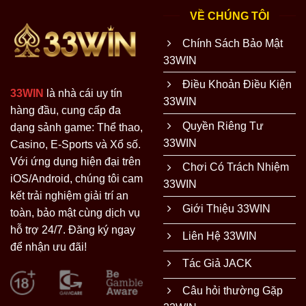
Tân
VỀ CHÚNG TÔI
Thủ
Chính Sách Bảo Mật
33WIN
Điều Khoản Điều Kiện
33WIN
là nhà cái uy tín
33WIN
hàng đầu, cung cấp đa
Quyền Riêng Tư
dạng sảnh game: Thể thao,
33WIN
Casino, E-Sports và Xổ số.
Với ứng dụng hiện đại trên
Chơi Có Trách Nhiệm
iOS/Android, chúng tôi cam
33WIN
kết trải nghiệm giải trí an
Giới Thiệu 33WIN
toàn, bảo mật cùng dịch vụ
hỗ trợ 24/7. Đăng ký ngay
Liên Hệ 33WIN
để nhận ưu đãi!
Tác Giả JACK
Câu hỏi thường Gặp