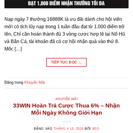
Nạp ngày 7 thưởng 16888K là ưu đãi dành cho hội viên
mới có tích lũy nạp trong 1 tuần đầu đạt từ 1.000 điểm trở
lên. Chỉ cần hoàn thành đủ 3 vòng cược hợp lệ tại Nổ Hũ
và Bắn Cá, tài khoản đã có cơ hội nhận quà vào thứ 8.
Mốc […]
TIẾP TỤC ĐỌC
→
Đăng trong
Khuyến Mãi
KHUYẾN MÃI
33WIN Hoàn Trả Cược Thua 6% – Nhận
Mỗi Ngày Không Giới Hạn
ĐĂNG VÀO
THÁNG 4 15, 2026
BỞI
SEO