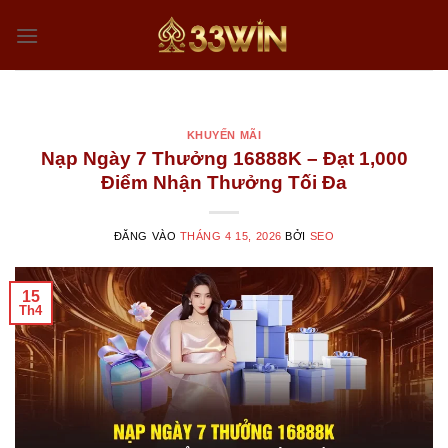
Bỏ
qua
nội
dung
KHUYẾN MÃI
Nạp Ngày 7 Thưởng 16888K – Đạt 1,000
Điểm Nhận Thưởng Tối Đa
ĐĂNG VÀO
THÁNG 4 15, 2026
BỞI
SEO
15
Th4