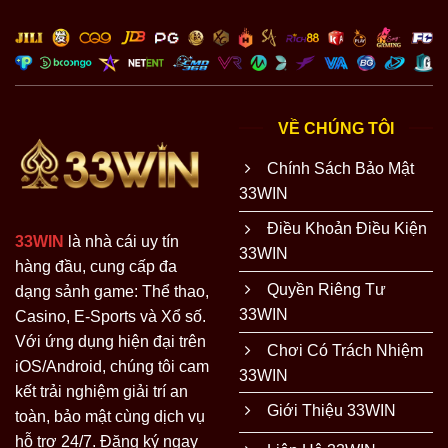
Dẫn
Hot
Cách
Nhất
Chơi
2026
Thắng
Lớn
Cho
Tân
VỀ CHÚNG TÔI
Thủ
Chính Sách Bảo Mật
33WIN
Điều Khoản Điều Kiện
33WIN
là nhà cái uy tín
33WIN
hàng đầu, cung cấp đa
Quyền Riêng Tư
dạng sảnh game: Thể thao,
33WIN
Casino, E-Sports và Xổ số.
Với ứng dụng hiện đại trên
Chơi Có Trách Nhiệm
iOS/Android, chúng tôi cam
33WIN
kết trải nghiệm giải trí an
Giới Thiệu 33WIN
toàn, bảo mật cùng dịch vụ
hỗ trợ 24/7. Đăng ký ngay