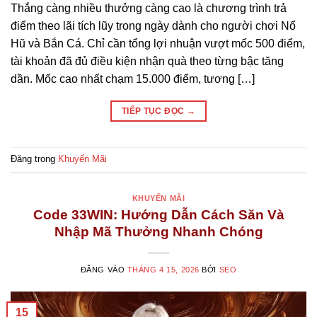
Thắng càng nhiều thưởng càng cao là chương trình trả
điểm theo lãi tích lũy trong ngày dành cho người chơi Nổ
Hũ và Bắn Cá. Chỉ cần tổng lợi nhuận vượt mốc 500 điểm,
tài khoản đã đủ điều kiện nhận quà theo từng bậc tăng
dần. Mốc cao nhất chạm 15.000 điểm, tương […]
TIẾP TỤC ĐỌC
→
Đăng trong
Khuyến Mãi
KHUYẾN MÃI
Code 33WIN: Hướng Dẫn Cách Săn Và
Nhập Mã Thưởng Nhanh Chóng
ĐĂNG VÀO
THÁNG 4 15, 2026
BỞI
SEO
15