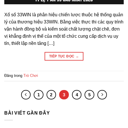
Xổ số 33WIN là phân hiệu chiến lược thuộc hệ thống quản
lý của thương hiệu 33WIN. Bằng việc thực thi các quy trình
vận hành đồng bộ và kiểm soát chất lượng chặt chẽ, đơn
vị khẳng định vị thế của một tổ chức cung cấp dịch vụ uy
tín, thiết lập nền tảng […]
TIẾP TỤC ĐỌC
→
Đăng trong
Trò Chơi
1
2
3
4
5
BÀI VIẾT GẦN ĐÂY