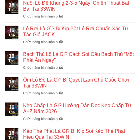
Nuôi Lô Đề Khung 2-3-5 Ngày: Chiến Thuật Bất
16
Bại Tại 33WIN
Th4
Chức năng bình luận bị tắt
ở
Nuôi
Lô
Lô Rơi Là Gì? Bí Kíp Bắt Lô Rơi Chuẩn Xác Từ
16
Đề
Tác Giả JACK
Th4
Khung
Chức năng bình luận bị tắt
ở
2-
Lô
3-
Rơi
Bạch Thủ Lô Là Gì? Cách Soi Cầu Bạch Thủ “Một
5
16
Là
Ngày:
Phát Ăn Ngay”
Th4
Gì?
Chiến
Chức năng bình luận bị tắt
ở
Bí
Thuật
Bạch
Kíp
Bất
Thủ
Ôm Lô Đề Là Gì? Bí Quyết Làm Chủ Cuộc Chơi
Bắt
Bại
16
Lô
Lô
Tại 33WIN
Tại
Th4
Là
Rơi
33WIN
Chức năng bình luận bị tắt
ở
Gì?
Chuẩn
Ôm
Cách
Xác
Lô
Kèo Chấp Là Gì? Hướng Dẫn Đọc Kèo Chấp Từ
Soi
Từ
16
Đề
Cầu
A–Z Năm 2026
Tác
Th4
Là
Bạch
Giả
Chức năng bình luận bị tắt
ở
Gì?
Thủ
JACK
Kèo
Bí
“Một
Chấp
Kèo Thẻ Phạt Là Gì? Bí Kíp Soi Kèo Thẻ Phạt
Quyết
Phát
16
Là
Làm
Hiệu Quả Tại 33WIN
Ăn
Th4
Gì?